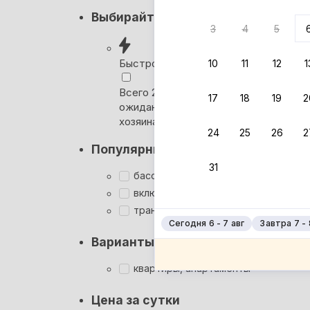
Нет в
Выбирайте лучшее
3
4
5
Ни один
сб
Быстрое бронирование
10
11
12
1
Че
Всего 2 минуты, без
17
18
19
2
ожидания ответа от
Че
хозяина
По
24
25
26
2
Популярные фильтры
По
31
По
бассейн
включён завтрак
По
трансфер
Сегодня 6 - 7 авг
Завтра 7 - 
Варианты размещения
квартиры, апартаменты
Цена за сутки