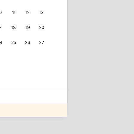
0
11
12
13
 фильтрам.
7
18
19
20
4
25
26
27