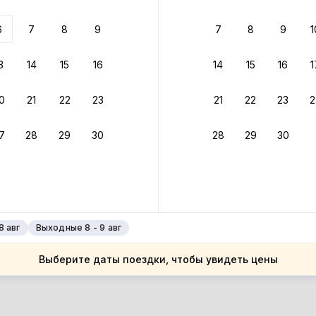
ариантов
6
7
8
9
7
8
9
1
 вариант из результатов поиска не соответствует заданным
росить фильтры
3
14
15
16
14
15
16
1
рногория
0
21
22
23
21
22
23
2
рногория
дгорица
7
28
29
30
28
29
30
дгорица
дгорица
дгорица
8 авг
Выходные 8 - 9 авг
Выберите даты поездки, чтобы увидеть цены