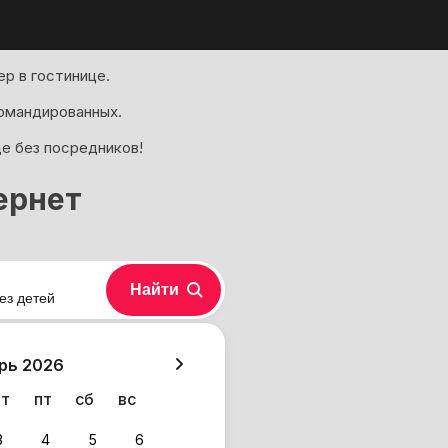
р в гостинице.
омандированных.
де без посредников!
ернет
Найти
ез детей
хазия
рь 2026
чт
пт
сб
вс
3
4
5
6