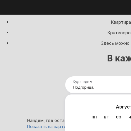
Квартира
Краткосроч
Здесь можно с
В ка
Куда едем
Нап
Авгус
пн
вт
ср
ч
Найдём, где остановиться в Подгорице: 0 вари
Показать на карте