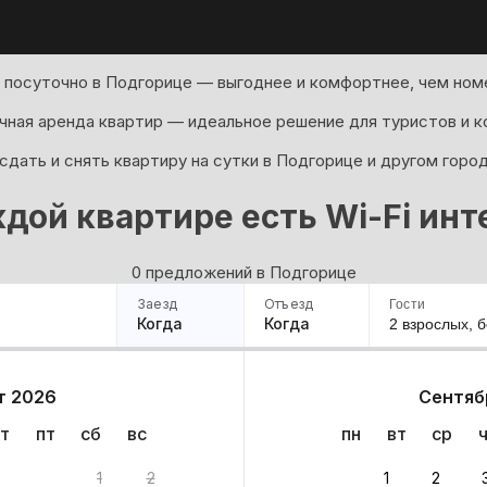
 посуточно в Подгорице — выгоднее и комфортнее, чем номе
ная аренда квартир — идеальное решение для туристов и к
дать и снять квартиру на сутки в Подгорице и другом горо
ждой квартире есть Wi-Fi инт
0 предложений в Подгорице
Заезд
Отъезд
Гости
Когда
Когда
2 взрослых,
б
ример
Санкт-Петербург
Москва
Сочи
Минск
Казань
Дагестан
Кисловодск
Аб
т 2026
Сентяб
Квартиры
Гостиницы
Дома
Частный сектор
т
пт
сб
вс
пн
вт
ср
антов
1
2
1
2